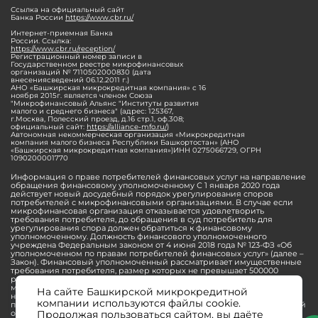
Ссылка на официальный сайт
Банка России
https://www.cbr.ru/
Интернет-приемная Банка
России. Ссылка:
https://www.cbr.ru/reception/
Регистрационный номер записи в
Государственном реестре микрофинансовых
организаций № 7110502000830 (дата
внесениясведений 06.12.2011 г.)
АНО «Башкирская микрокредитная компания» с 16
ноября 2015г. является членом Союза
"Микрофинансовый Альянс "Институты развития
малого и среднего бизнеса" (адрес: 125367,
г.Москва, Полесский проезд, д.16 стр.1, оф.308;
официальный сайт:
https://alliance-mfo.ru/
)
Автономная некоммерческая организация «Микрокредитная
компания малого бизнеса Республики Башкортостан» (АНО
«Башкирская микрокредитная компания»)ИНН 0275066729, ОГРН
1090200001770
Информация о праве потребителей финансовых услуг на направление
обращения финансовому уполномоченному С 1 января 2020 года
действует новый досудебный порядок урегулирования споров
потребителей с микрофинансовыми организациями. В случае если
микрофинансовая организация отказывается удовлетворить
требования потребителя, до обращения в суд потребитель для
урегулирования спора должен обратиться к финансовому
уполномоченному. Должность финансового уполномоченного
учреждена Федеральным законом от 4 июня 2018 года № 123-ФЗ «Об
уполномоченном по правам потребителей финансовых услуг» (далее –
Закон). Финансовый уполномоченный рассматривает имущественные
требования потребителя, размер которых не превышает 500000
рублей. Обращение потребителя финансовому уполномоченному
может быть направлено в электронной форме через личный кабинет
На сайте Башкирской микрокредитной
на официальном сайте финансового уполномоченного или в
компании используются файлы cookie.
письменной форме. Прием и рассмотрение обращений потребителей
Продолжая пользоваться сайтом, вы даёте
осуществляется финансовым уполномоченным бесплатно. До