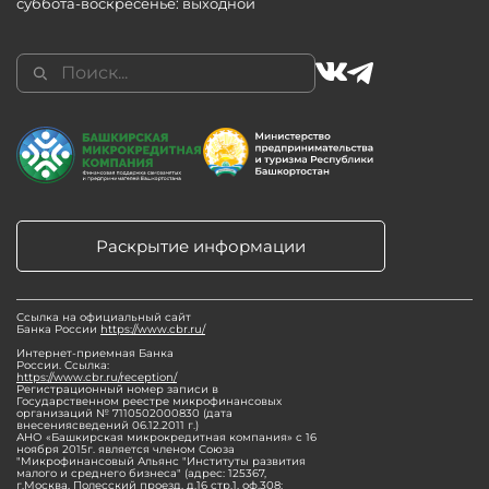
суббота-воскресенье: выходной
Раскрытие информации
Ссылка на официальный сайт
Банка России
https://www.cbr.ru/
Интернет-приемная Банка
России. Ссылка:
https://www.cbr.ru/reception/
Регистрационный номер записи в
Государственном реестре микрофинансовых
организаций № 7110502000830 (дата
внесениясведений 06.12.2011 г.)
АНО «Башкирская микрокредитная компания» с 16
ноября 2015г. является членом Союза
"Микрофинансовый Альянс "Институты развития
малого и среднего бизнеса" (адрес: 125367,
г.Москва, Полесский проезд, д.16 стр.1, оф.308;