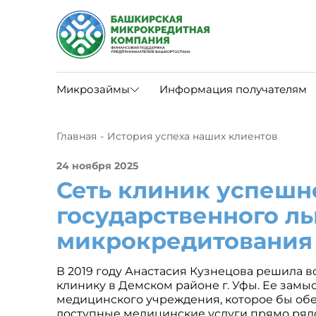
Микрозаймы
Информация получателям
Перечень документов для поручителя (физического, юридического лица и индивидуального предпринимателя)
Перечень документов для залогодателя (физического, юридического лица и индивидуального предпринимателя)
Протокол ОСУ Общества_заключение договора ЗАЙМА
Протокол ОСУ Общества_заключение договора ЗАЛОГА
Протокол ОСУ Общества_заключение договора ПОРУЧИТЕЛЬСТВА
Решение единственного учредителя об одобрении крупной сделки
Технико-экономическое обоснование
Книга доходов и расходов форма ФНС
Главная
История успеха наших клиентов
24 ноября 2025
Сеть клиник успешн
государственного ль
микрокредитования
В 2019 году Анастасия Кузнецова решила в
клинику в Демском районе г. Уфы. Ее замы
медицинского учреждения, которое бы об
доступные медицинские услуги прямо рядо