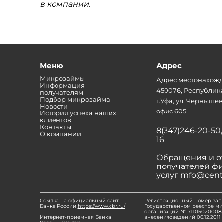
в компании.
Меню
Адрес
Микрозаймы
Адрес местонахожд
Информация
450076, Республик
получателям
Подбор микрозайма
г.Уфа, ул. Чернышевс
Новости
офис 605
История успеха наших
клиентов
Контакты
8(347)246-20-50,
О компании
16
Обращения и о
получателей ф
услуг mfo@cent
Ссылка на официальный сайт
Регистрационный номер зап
Банка России
https://www.cbr.ru/
Государственном реестре м
организаций № 711050200083
Интернет-приемная Банка
внесениясведений 06.12.2011 г