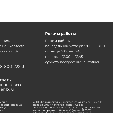
Режим работы
ения:
Режим работы:
а Башкортостан,
понедельник-четверг: 9:00 — 18:00
кого, д. 82,
пятница: 9:00 — 16:45
перерыв: 13:00 — 13:45
суббота-воскресенье: выходной
8-800-222-31-
тветы
инансовых
errb.ru
иси в
АНО «Башкирская микрокредитная компания» с 16
икрофинансовых
ноября 2015г. является членом Союза
0 (дата
"Микрофинансовый Альянс "Институты развития
.)
малого и среднего бизнеса" (адрес: 125367,