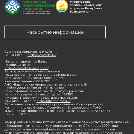
Раскрытие информации
Ссылка на официальный сайт
Банка России
https://www.cbr.ru/
Интернет-приемная Банка
России. Ссылка:
https://www.cbr.ru/reception/
Регистрационный номер записи в
Государственном реестре микрофинансовых
организаций № 7110502000830 (дата
внесениясведений 06.12.2011 г.)
АНО «Башкирская микрокредитная компания» с 16
ноября 2015г. является членом Союза
"Микрофинансовый Альянс "Институты развития
малого и среднего бизнеса" (адрес: 125367,
г.Москва, Полесский проезд, д.16 стр.1, оф.308;
официальный сайт:
https://alliance-mfo.ru/
)
Автономная некоммерческая организация «Микрокредитная
компания малого бизнеса Республики Башкортостан» (АНО
«Башкирская микрокредитная компания»)ИНН 0275066729, ОГРН
1090200001770
Информация о праве потребителей финансовых услуг на направление
обращения финансовому уполномоченному С 1 января 2020 года
действует новый досудебный порядок урегулирования споров
потребителей с микрофинансовыми организациями. В случае если