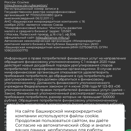
России. Ссылка:
https://www.cbr.ru/reception/
Регистрационный номер записи в
Государственном реестре микрофинансовых
организаций № 7110502000830 (дата
внесениясведений 06.12.2011 г.)
АНО «Башкирская микрокредитная компания» с 16
ноября 2015г. является членом Союза
"Микрофинансовый Альянс "Институты развития
малого и среднего бизнеса" (адрес: 125367,
г.Москва, Полесский проезд, д.16 стр.1, оф.308;
официальный сайт:
https://alliance-mfo.ru/
)
Автономная некоммерческая организация «Микрокредитная
компания малого бизнеса Республики Башкортостан» (АНО
«Башкирская микрокредитная компания»)ИНН 0275066729, ОГРН
1090200001770
Информация о праве потребителей финансовых услуг на направление
обращения финансовому уполномоченному С 1 января 2020 года
действует новый досудебный порядок урегулирования споров
потребителей с микрофинансовыми организациями. В случае если
микрофинансовая организация отказывается удовлетворить
требования потребителя, до обращения в суд потребитель для
урегулирования спора должен обратиться к финансовому
уполномоченному. Должность финансового уполномоченного
учреждена Федеральным законом от 4 июня 2018 года № 123-ФЗ «Об
уполномоченном по правам потребителей финансовых услуг» (далее –
Закон). Финансовый уполномоченный рассматривает имущественные
требования потребителя, размер которых не превышает 500000
рублей. Обращение потребителя финансовому уполномоченному
может быть направлено в электронной форме через личный кабинет
на официальном сайте финансового уполномоченного или в
На сайте Башкирской микрокредитной
письменной форме. Прием и рассмотрение обращений потребителей
осуществляется финансовым уполномоченным бесплатно. До
компании используются файлы cookie.
направления обращения финансовому уполномоченному потребитель
Продолжая пользоваться сайтом, вы даёте
должен обратиться с заявлением - претензией в микрофинансовую
Согласие на автоматический сбор и анализ
организацию. Данный претензионный порядок установлен статьей 16
Закона и является обязательным для потребителей. С подробной
ваших данных, необходимых для работы